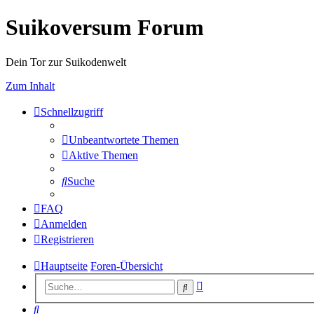
Suikoversum Forum
Dein Tor zur Suikodenwelt
Zum Inhalt
Schnellzugriff
Unbeantwortete Themen
Aktive Themen
Suche
FAQ
Anmelden
Registrieren
Hauptseite
Foren-Übersicht
Erweiterte
Suche
Suche
Suche