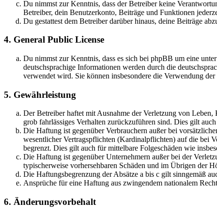
Du nimmst zur Kenntnis, dass der Betreiber keine Verantwortung 
Betreiber, dein Benutzerkonto, Beiträge und Funktionen jederze
Du gestattest dem Betreiber darüber hinaus, deine Beiträge abz
4. General Public License
Du nimmst zur Kenntnis, dass es sich bei phpBB um eine unter
deutschsprachige Informationen werden durch die deutschspr
verwendet wird. Sie können insbesondere die Verwendung der S
5. Gewährleistung
Der Betreiber haftet mit Ausnahme der Verletzung von Leben, Kö
grob fahrlässiges Verhalten zurückzuführen sind. Dies gilt au
Die Haftung ist gegenüber Verbrauchern außer bei vorsätzlich
wesentlicher Vertragspflichten (Kardinalpflichten) auf die be
begrenzt. Dies gilt auch für mittelbare Folgeschäden wie ins
Die Haftung ist gegenüber Unternehmern außer bei der Verletzu
typischerweise vorhersehbaren Schäden und im Übrigen der Höh
Die Haftungsbegrenzung der Absätze a bis c gilt sinngemäß auc
Ansprüche für eine Haftung aus zwingendem nationalem Recht 
6. Änderungsvorbehalt