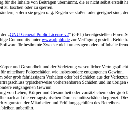
für die Inhalte von Beiträgen übernimmt, die er nicht selbst erstellt 
it zu löschen oder zu sperren.
uändern, sofern sie gegen o. g. Regeln verstoßen oder geeignet sind, 
 der „
GNU General Public License v2
“ (GPL) bereitgestellten Foren-
achige Community unter
www.phpbb.de
zur Verfügung gestellt. Beide h
oftware für bestimmte Zwecke nicht untersagen oder auf Inhalte frem
rper und Gesundheit und der Verletzung wesentlicher Vertragspflichten
ch für mittelbare Folgeschäden wie insbesondere entgangenen Gewinn.
em oder grob fahrlässigem Verhalten oder bei Schäden aus der Verletz
i Vertragsschluss typischerweise vorhersehbaren Schäden und im übrigen
besondere entgangenen Gewinn.
ng von Leben, Körper und Gesundheit oder vorsätzlichem oder grob fah
e nach auf die vertragstypischen Durchschnittsschäden begrenzt. Dies
h zugunsten der Mitarbeiter und Erfüllungsgehilfen des Betreibers.
bleiben unberührt.