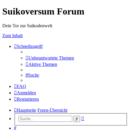
Suikoversum Forum
Dein Tor zur Suikodenwelt
Zum Inhalt
Schnellzugriff
Unbeantwortete Themen
Aktive Themen
Suche
FAQ
Anmelden
Registrieren
Hauptseite
Foren-Übersicht
Erweiterte
Suche
Suche
Suche