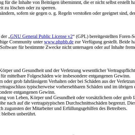
für die Inhalte von Beiträgen übernimmt, die er nicht selbst erstellt 
it zu löschen oder zu sperren.
uändern, sofern sie gegen o. g. Regeln verstoßen oder geeignet sind, 
 der „
GNU General Public License v2
“ (GPL) bereitgestellten Foren-
achige Community unter
www.phpbb.de
zur Verfügung gestellt. Beide h
oftware für bestimmte Zwecke nicht untersagen oder auf Inhalte frem
rper und Gesundheit und der Verletzung wesentlicher Vertragspflichten
ch für mittelbare Folgeschäden wie insbesondere entgangenen Gewinn.
em oder grob fahrlässigem Verhalten oder bei Schäden aus der Verletz
i Vertragsschluss typischerweise vorhersehbaren Schäden und im übrigen
besondere entgangenen Gewinn.
ng von Leben, Körper und Gesundheit oder vorsätzlichem oder grob fah
e nach auf die vertragstypischen Durchschnittsschäden begrenzt. Dies
h zugunsten der Mitarbeiter und Erfüllungsgehilfen des Betreibers.
bleiben unberührt.