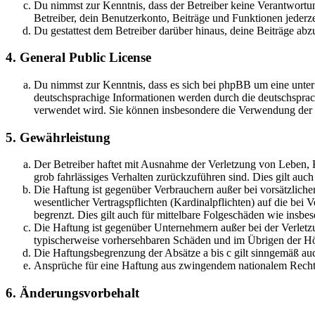
Du nimmst zur Kenntnis, dass der Betreiber keine Verantwortung 
Betreiber, dein Benutzerkonto, Beiträge und Funktionen jederze
Du gestattest dem Betreiber darüber hinaus, deine Beiträge abz
4. General Public License
Du nimmst zur Kenntnis, dass es sich bei phpBB um eine unter
deutschsprachige Informationen werden durch die deutschspr
verwendet wird. Sie können insbesondere die Verwendung der S
5. Gewährleistung
Der Betreiber haftet mit Ausnahme der Verletzung von Leben, Kö
grob fahrlässiges Verhalten zurückzuführen sind. Dies gilt au
Die Haftung ist gegenüber Verbrauchern außer bei vorsätzlich
wesentlicher Vertragspflichten (Kardinalpflichten) auf die be
begrenzt. Dies gilt auch für mittelbare Folgeschäden wie ins
Die Haftung ist gegenüber Unternehmern außer bei der Verletzu
typischerweise vorhersehbaren Schäden und im Übrigen der Höh
Die Haftungsbegrenzung der Absätze a bis c gilt sinngemäß auc
Ansprüche für eine Haftung aus zwingendem nationalem Recht 
6. Änderungsvorbehalt