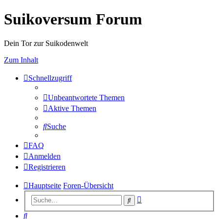
Suikoversum Forum
Dein Tor zur Suikodenwelt
Zum Inhalt
Schnellzugriff
Unbeantwortete Themen
Aktive Themen
Suche
FAQ
Anmelden
Registrieren
Hauptseite
Foren-Übersicht
Erweiterte
Suche
Suche
Suche