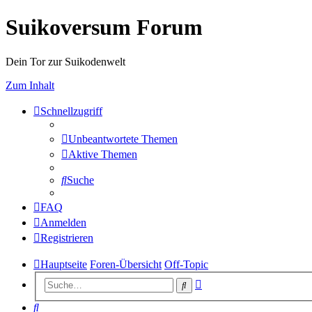
Suikoversum Forum
Dein Tor zur Suikodenwelt
Zum Inhalt
Schnellzugriff
Unbeantwortete Themen
Aktive Themen
Suche
FAQ
Anmelden
Registrieren
Hauptseite
Foren-Übersicht
Off-Topic
Erweiterte
Suche
Suche
Suche