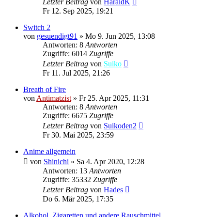
Letzter Beitrag
von
HaraldK
Fr 12. Sep 2025, 19:21
Switch 2
von
gesuendigt91
»
Mo 9. Jun 2025, 13:08
Antworten: 8
Antworten
Zugriffe: 6014
Zugriffe
Letzter Beitrag
von
Suiko
Fr 11. Jul 2025, 21:26
Breath of Fire
von
Antimatzist
»
Fr 25. Apr 2025, 11:31
Antworten: 8
Antworten
Zugriffe: 6675
Zugriffe
Letzter Beitrag
von
Suikoden2
Fr 30. Mai 2025, 23:59
Anime allgemein
von
Shinichi
»
Sa 4. Apr 2020, 12:28
Antworten: 13
Antworten
Zugriffe: 35332
Zugriffe
Letzter Beitrag
von
Hades
Do 6. Mär 2025, 17:35
Alkohol, Zigaretten und andere Rauschmittel