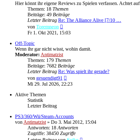
Hier könnt ihr eigene Reviews zu Spielen verfassen. Achtet auf
Themen: 18
Themen
Beiträge: 49
Beiträge
Letzter Beitrag
Re: The Alliance Alive [7/10 …
Neuester
von
Toremneon
Beitrag
Fr 1. Okt 2021, 15:03
Off-Topic
Wenn ihr gar nicht wisst, wohin damit.
Moderator:
Antimatzist
Themen: 179
Themen
Beiträge: 7682
Beiträge
Letzter Beitrag
Re: Was spielt ihr gerade?
Neuester
von
gesuendigt91
Beitrag
Mi 29. Jul 2026, 22:23
Aktive Themen
Statistik
Letzter Beitrag
PS3/360/Wii/Steam-Accounts
von
Antimatzist
»
Do 3. Mai 2012, 15:04
Antworten: 18
Antworten
Zugriffe: 38450
Zugriffe
Letzter Beitrag
von
Suiko