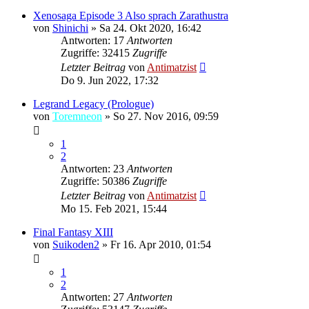
Xenosaga Episode 3 Also sprach Zarathustra
von
Shinichi
»
Sa 24. Okt 2020, 16:42
Antworten: 17
Antworten
Zugriffe: 32415
Zugriffe
Letzter Beitrag
von
Antimatzist
Do 9. Jun 2022, 17:32
Legrand Legacy (Prologue)
von
Toremneon
»
So 27. Nov 2016, 09:59
1
2
Antworten: 23
Antworten
Zugriffe: 50386
Zugriffe
Letzter Beitrag
von
Antimatzist
Mo 15. Feb 2021, 15:44
Final Fantasy XIII
von
Suikoden2
»
Fr 16. Apr 2010, 01:54
1
2
Antworten: 27
Antworten