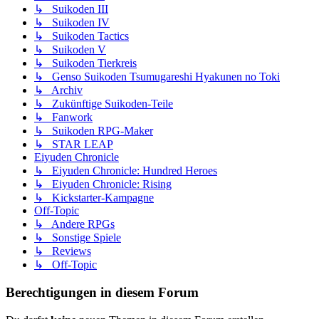
↳ Suikoden III
↳ Suikoden IV
↳ Suikoden Tactics
↳ Suikoden V
↳ Suikoden Tierkreis
↳ Genso Suikoden Tsumugareshi Hyakunen no Toki
↳ Archiv
↳ Zukünftige Suikoden-Teile
↳ Fanwork
↳ Suikoden RPG-Maker
↳ STAR LEAP
Eiyuden Chronicle
↳ Eiyuden Chronicle: Hundred Heroes
↳ Eiyuden Chronicle: Rising
↳ Kickstarter-Kampagne
Off-Topic
↳ Andere RPGs
↳ Sonstige Spiele
↳ Reviews
↳ Off-Topic
Berechtigungen in diesem Forum