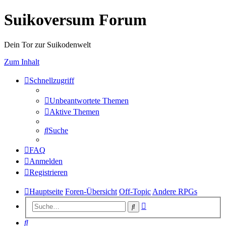
Suikoversum Forum
Dein Tor zur Suikodenwelt
Zum Inhalt
Schnellzugriff
Unbeantwortete Themen
Aktive Themen
Suche
FAQ
Anmelden
Registrieren
Hauptseite
Foren-Übersicht
Off-Topic
Andere RPGs
Erweiterte
Suche
Suche
Suche