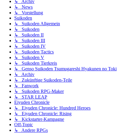
↳ Archiv
↳ News
↳ Vorstellung
Suikoden
↳ Suikoden Allgemein
↳ Suikoden
↳ Suikoden II
↳ Suikoden III
↳ Suikoden IV
↳ Suikoden Tactics
↳ Suikoden V
↳ Suikoden Tierkreis
↳ Genso Suikoden Tsumugareshi Hyakunen no Toki
↳ Archiv
↳ Zukünftige Suikoden-Teile
↳ Fanwork
↳ Suikoden RPG-Maker
↳ STAR LEAP
Eiyuden Chronicle
↳ Eiyuden Chronicle: Hundred Heroes
↳ Eiyuden Chronicle: Rising
↳ Kickstarter-Kampagne
Off-Topic
↳ Andere RPGs