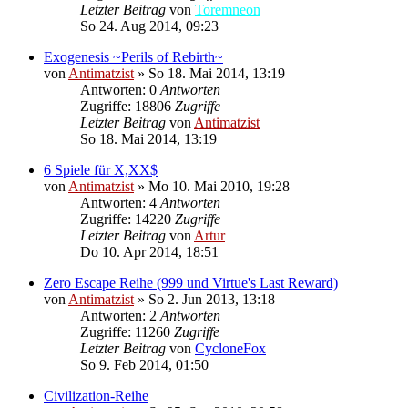
Letzter Beitrag
von
Toremneon
So 24. Aug 2014, 09:23
Exogenesis ~Perils of Rebirth~
von
Antimatzist
»
So 18. Mai 2014, 13:19
Antworten: 0
Antworten
Zugriffe: 18806
Zugriffe
Letzter Beitrag
von
Antimatzist
So 18. Mai 2014, 13:19
6 Spiele für X,XX$
von
Antimatzist
»
Mo 10. Mai 2010, 19:28
Antworten: 4
Antworten
Zugriffe: 14220
Zugriffe
Letzter Beitrag
von
Artur
Do 10. Apr 2014, 18:51
Zero Escape Reihe (999 und Virtue's Last Reward)
von
Antimatzist
»
So 2. Jun 2013, 13:18
Antworten: 2
Antworten
Zugriffe: 11260
Zugriffe
Letzter Beitrag
von
CycloneFox
So 9. Feb 2014, 01:50
Civilization-Reihe