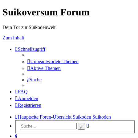
Suikoversum Forum
Dein Tor zur Suikodenwelt
Zum Inhalt
Schnellzugriff
Unbeantwortete Themen
Aktive Themen
Suche
FAQ
Anmelden
Registrieren
Hauptseite
Foren-Übersicht
Suikoden
Suikoden
Erweiterte
Suche
Suche
Suche