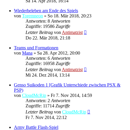
Sa 14. Apr 2018, 16:14
Wiederbeleben am Ende des Spiels
von
Toremneon
»
So 18. Mär 2018, 20:23
Antworten: 8
Antworten
Zugriffe: 19586
Zugriffe
Letzter Beitrag
von
Antimatzist
Do 22. Mär 2018, 21:18
Teams und Formationen
von
Mana
»
Sa 28. Apr 2012, 20:00
Antworten: 6
Antworten
Zugriffe: 16958
Zugriffe
Letzter Beitrag
von
Antimatzist
Mi 24. Dez 2014, 13:14
Genso Suikoden 1 [Grafik Unterschiede zwischen PSX &
PSP)
von
CloudMcRip
»
Fr 7. Nov 2014, 14:59
Antworten: 2
Antworten
Zugriffe: 11714
Zugriffe
Letzter Beitrag
von
CloudMcRip
Fr 7. Nov 2014, 22:12
Army Battle Flash-Spiel