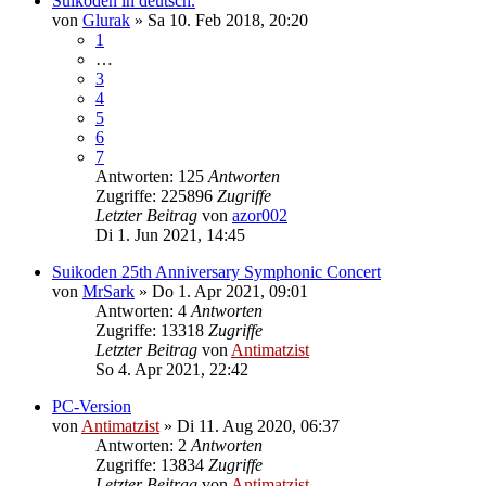
Suikoden in deutsch.
von
Glurak
»
Sa 10. Feb 2018, 20:20
1
…
3
4
5
6
7
Antworten: 125
Antworten
Zugriffe: 225896
Zugriffe
Letzter Beitrag
von
azor002
Di 1. Jun 2021, 14:45
Suikoden 25th Anniversary Symphonic Concert
von
MrSark
»
Do 1. Apr 2021, 09:01
Antworten: 4
Antworten
Zugriffe: 13318
Zugriffe
Letzter Beitrag
von
Antimatzist
So 4. Apr 2021, 22:42
PC-Version
von
Antimatzist
»
Di 11. Aug 2020, 06:37
Antworten: 2
Antworten
Zugriffe: 13834
Zugriffe
Letzter Beitrag
von
Antimatzist