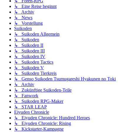
↳ Foren-RPG
↳ Eine Reise beginnt
↳ Archiv
↳ News
↳ Vorstellung
Suikoden
↳ Suikoden Allgemein
↳ Suikoden
↳ Suikoden II
↳ Suikoden III
↳ Suikoden IV
↳ Suikoden Tactics
↳ Suikoden V
↳ Suikoden Tierkreis
↳ Genso Suikoden Tsumugareshi Hyakunen no Toki
↳ Archiv
↳ Zukünftige Suikoden-Teile
↳ Fanwork
↳ Suikoden RPG-Maker
↳ STAR LEAP
Eiyuden Chronicle
↳ Eiyuden Chronicle: Hundred Heroes
↳ Eiyuden Chronicle: Rising
↳ Kickstarter-Kampagne