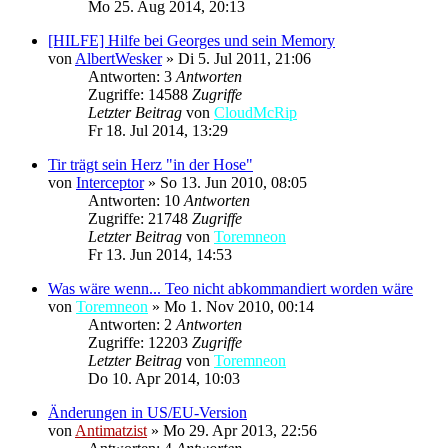
Mo 25. Aug 2014, 20:13
[HILFE] Hilfe bei Georges und sein Memory
von
AlbertWesker
»
Di 5. Jul 2011, 21:06
Antworten: 3
Antworten
Zugriffe: 14588
Zugriffe
Letzter Beitrag
von
CloudMcRip
Fr 18. Jul 2014, 13:29
Tir trägt sein Herz "in der Hose"
von
Interceptor
»
So 13. Jun 2010, 08:05
Antworten: 10
Antworten
Zugriffe: 21748
Zugriffe
Letzter Beitrag
von
Toremneon
Fr 13. Jun 2014, 14:53
Was wäre wenn... Teo nicht abkommandiert worden wäre
von
Toremneon
»
Mo 1. Nov 2010, 00:14
Antworten: 2
Antworten
Zugriffe: 12203
Zugriffe
Letzter Beitrag
von
Toremneon
Do 10. Apr 2014, 10:03
Änderungen in US/EU-Version
von
Antimatzist
»
Mo 29. Apr 2013, 22:56