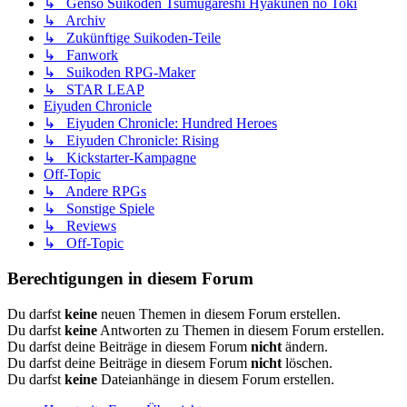
↳ Genso Suikoden Tsumugareshi Hyakunen no Toki
↳ Archiv
↳ Zukünftige Suikoden-Teile
↳ Fanwork
↳ Suikoden RPG-Maker
↳ STAR LEAP
Eiyuden Chronicle
↳ Eiyuden Chronicle: Hundred Heroes
↳ Eiyuden Chronicle: Rising
↳ Kickstarter-Kampagne
Off-Topic
↳ Andere RPGs
↳ Sonstige Spiele
↳ Reviews
↳ Off-Topic
Berechtigungen in diesem Forum
Du darfst
keine
neuen Themen in diesem Forum erstellen.
Du darfst
keine
Antworten zu Themen in diesem Forum erstellen.
Du darfst deine Beiträge in diesem Forum
nicht
ändern.
Du darfst deine Beiträge in diesem Forum
nicht
löschen.
Du darfst
keine
Dateianhänge in diesem Forum erstellen.