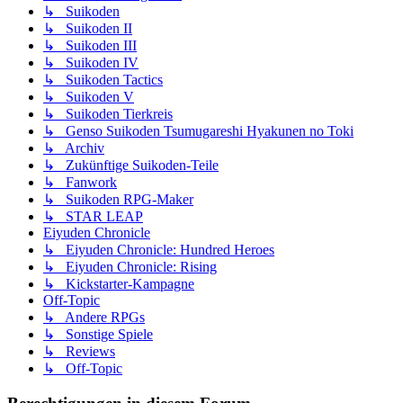
↳ Suikoden
↳ Suikoden II
↳ Suikoden III
↳ Suikoden IV
↳ Suikoden Tactics
↳ Suikoden V
↳ Suikoden Tierkreis
↳ Genso Suikoden Tsumugareshi Hyakunen no Toki
↳ Archiv
↳ Zukünftige Suikoden-Teile
↳ Fanwork
↳ Suikoden RPG-Maker
↳ STAR LEAP
Eiyuden Chronicle
↳ Eiyuden Chronicle: Hundred Heroes
↳ Eiyuden Chronicle: Rising
↳ Kickstarter-Kampagne
Off-Topic
↳ Andere RPGs
↳ Sonstige Spiele
↳ Reviews
↳ Off-Topic