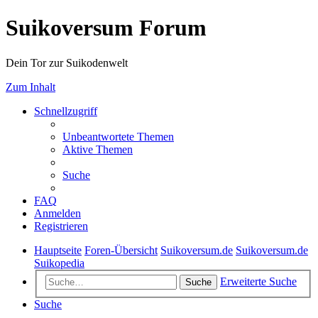
Suikoversum Forum
Dein Tor zur Suikodenwelt
Zum Inhalt
Schnellzugriff
Unbeantwortete Themen
Aktive Themen
Suche
FAQ
Anmelden
Registrieren
Hauptseite
Foren-Übersicht
Suikoversum.de
Suikoversum.de
Suikopedia
Erweiterte Suche
Suche
Suche