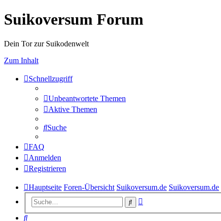
Suikoversum Forum
Dein Tor zur Suikodenwelt
Zum Inhalt
Schnellzugriff
Unbeantwortete Themen
Aktive Themen
Suche
FAQ
Anmelden
Registrieren
Hauptseite
Foren-Übersicht
Suikoversum.de
Suikoversum.de
Erweiterte
Suche
Suche
Suche