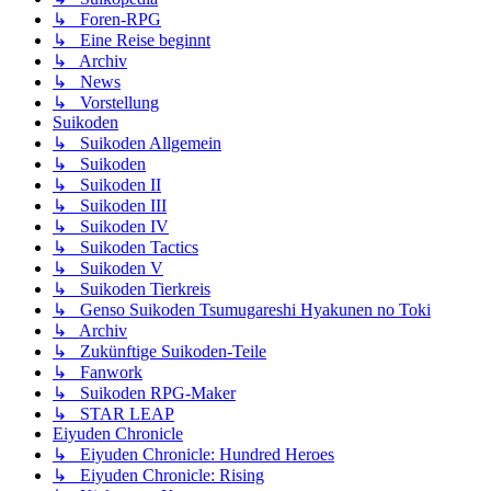
↳ Foren-RPG
↳ Eine Reise beginnt
↳ Archiv
↳ News
↳ Vorstellung
Suikoden
↳ Suikoden Allgemein
↳ Suikoden
↳ Suikoden II
↳ Suikoden III
↳ Suikoden IV
↳ Suikoden Tactics
↳ Suikoden V
↳ Suikoden Tierkreis
↳ Genso Suikoden Tsumugareshi Hyakunen no Toki
↳ Archiv
↳ Zukünftige Suikoden-Teile
↳ Fanwork
↳ Suikoden RPG-Maker
↳ STAR LEAP
Eiyuden Chronicle
↳ Eiyuden Chronicle: Hundred Heroes
↳ Eiyuden Chronicle: Rising