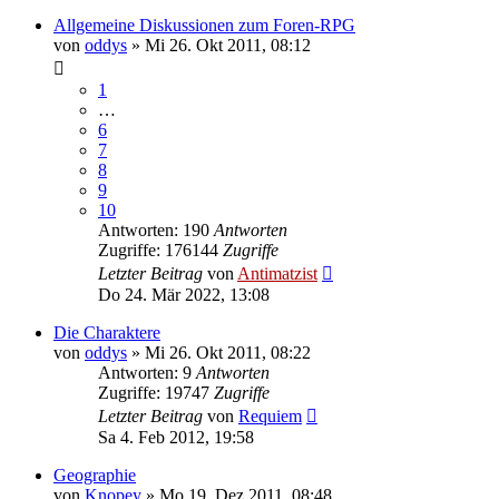
Allgemeine Diskussionen zum Foren-RPG
von
oddys
»
Mi 26. Okt 2011, 08:12
1
…
6
7
8
9
10
Antworten: 190
Antworten
Zugriffe: 176144
Zugriffe
Letzter Beitrag
von
Antimatzist
Do 24. Mär 2022, 13:08
Die Charaktere
von
oddys
»
Mi 26. Okt 2011, 08:22
Antworten: 9
Antworten
Zugriffe: 19747
Zugriffe
Letzter Beitrag
von
Requiem
Sa 4. Feb 2012, 19:58
Geographie
von
Knopey
»
Mo 19. Dez 2011, 08:48