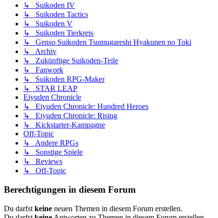
↳ Suikoden IV
↳ Suikoden Tactics
↳ Suikoden V
↳ Suikoden Tierkreis
↳ Genso Suikoden Tsumugareshi Hyakunen no Toki
↳ Archiv
↳ Zukünftige Suikoden-Teile
↳ Fanwork
↳ Suikoden RPG-Maker
↳ STAR LEAP
Eiyuden Chronicle
↳ Eiyuden Chronicle: Hundred Heroes
↳ Eiyuden Chronicle: Rising
↳ Kickstarter-Kampagne
Off-Topic
↳ Andere RPGs
↳ Sonstige Spiele
↳ Reviews
↳ Off-Topic
Berechtigungen in diesem Forum
Du darfst
keine
neuen Themen in diesem Forum erstellen.
Du darfst
keine
Antworten zu Themen in diesem Forum erstellen.