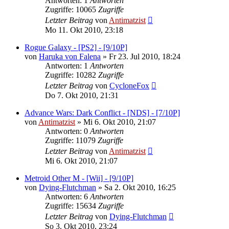
Antworten: 1
Antworten
Zugriffe: 10065
Zugriffe
Letzter Beitrag
von
Antimatzist
Mo 11. Okt 2010, 23:18
Rogue Galaxy - [PS2] - [9/10P]
von
Haruka von Falena
»
Fr 23. Jul 2010, 18:24
Antworten: 1
Antworten
Zugriffe: 10282
Zugriffe
Letzter Beitrag
von
CycloneFox
Do 7. Okt 2010, 21:31
Advance Wars: Dark Conflict - [NDS] - [7/10P]
von
Antimatzist
»
Mi 6. Okt 2010, 21:07
Antworten: 0
Antworten
Zugriffe: 11079
Zugriffe
Letzter Beitrag
von
Antimatzist
Mi 6. Okt 2010, 21:07
Metroid Other M - [Wii] - [9/10P]
von
Dying-Flutchman
»
Sa 2. Okt 2010, 16:25
Antworten: 6
Antworten
Zugriffe: 15634
Zugriffe
Letzter Beitrag
von
Dying-Flutchman
So 3. Okt 2010, 23:24