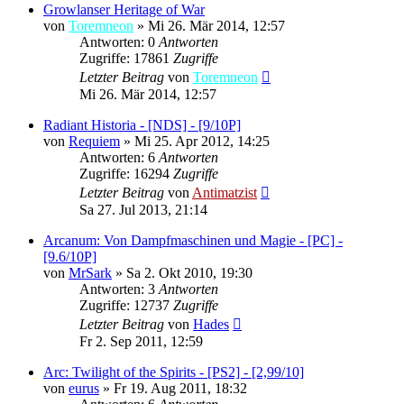
Growlanser Heritage of War
von
Toremneon
»
Mi 26. Mär 2014, 12:57
Antworten: 0
Antworten
Zugriffe: 17861
Zugriffe
Letzter Beitrag
von
Toremneon
Mi 26. Mär 2014, 12:57
Radiant Historia - [NDS] - [9/10P]
von
Requiem
»
Mi 25. Apr 2012, 14:25
Antworten: 6
Antworten
Zugriffe: 16294
Zugriffe
Letzter Beitrag
von
Antimatzist
Sa 27. Jul 2013, 21:14
Arcanum: Von Dampfmaschinen und Magie - [PC] -
[9.6/10P]
von
MrSark
»
Sa 2. Okt 2010, 19:30
Antworten: 3
Antworten
Zugriffe: 12737
Zugriffe
Letzter Beitrag
von
Hades
Fr 2. Sep 2011, 12:59
Arc: Twilight of the Spirits - [PS2] - [2,99/10]
von
eurus
»
Fr 19. Aug 2011, 18:32