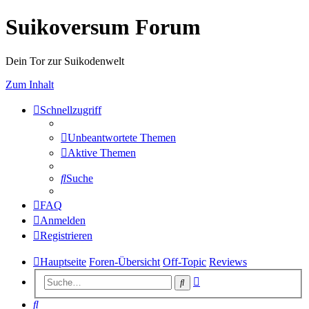
Suikoversum Forum
Dein Tor zur Suikodenwelt
Zum Inhalt
Schnellzugriff
Unbeantwortete Themen
Aktive Themen
Suche
FAQ
Anmelden
Registrieren
Hauptseite
Foren-Übersicht
Off-Topic
Reviews
Erweiterte
Suche
Suche
Suche