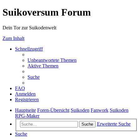
Suikoversum Forum
Dein Tor zur Suikodenwelt
Zum Inhalt
Schnellzugriff
Unbeantwortete Themen
Aktive Themen
Suche
FAQ
Anmelden
Registrieren
Hauptseite
Foren-Übersicht
Suikoden
Fanwork
Suikoden
RPG-Maker
Erweiterte Suche
Suche
Suche