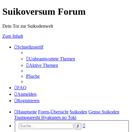
Suikoversum Forum
Dein Tor zur Suikodenwelt
Zum Inhalt
Schnellzugriff
Unbeantwortete Themen
Aktive Themen
Suche
FAQ
Anmelden
Registrieren
Hauptseite
Foren-Übersicht
Suikoden
Genso Suikoden
Tsumugareshi Hyakunen no Toki
Erweiterte
Suche
Suche