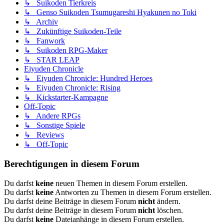
↳ Suikoden Tierkreis
↳ Genso Suikoden Tsumugareshi Hyakunen no Toki
↳ Archiv
↳ Zukünftige Suikoden-Teile
↳ Fanwork
↳ Suikoden RPG-Maker
↳ STAR LEAP
Eiyuden Chronicle
↳ Eiyuden Chronicle: Hundred Heroes
↳ Eiyuden Chronicle: Rising
↳ Kickstarter-Kampagne
Off-Topic
↳ Andere RPGs
↳ Sonstige Spiele
↳ Reviews
↳ Off-Topic
Berechtigungen in diesem Forum
Du darfst
keine
neuen Themen in diesem Forum erstellen.
Du darfst
keine
Antworten zu Themen in diesem Forum erstellen.
Du darfst deine Beiträge in diesem Forum
nicht
ändern.
Du darfst deine Beiträge in diesem Forum
nicht
löschen.
Du darfst
keine
Dateianhänge in diesem Forum erstellen.