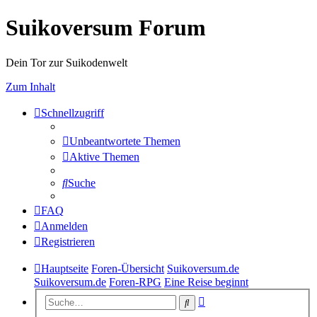
Suikoversum Forum
Dein Tor zur Suikodenwelt
Zum Inhalt
Schnellzugriff
Unbeantwortete Themen
Aktive Themen
Suche
FAQ
Anmelden
Registrieren
Hauptseite
Foren-Übersicht
Suikoversum.de
Suikoversum.de
Foren-RPG
Eine Reise beginnt
Erweiterte
Suche
Suche