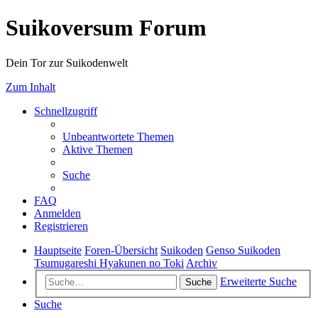
Suikoversum Forum
Dein Tor zur Suikodenwelt
Zum Inhalt
Schnellzugriff
Unbeantwortete Themen
Aktive Themen
Suche
FAQ
Anmelden
Registrieren
Hauptseite
Foren-Übersicht
Suikoden
Genso Suikoden
Tsumugareshi Hyakunen no Toki
Archiv
Erweiterte Suche
Suche
Suche