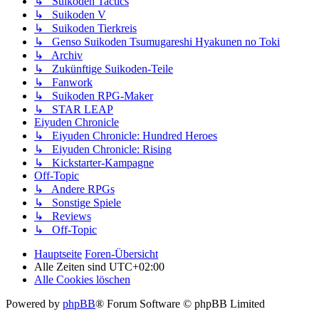
↳ Suikoden Tactics
↳ Suikoden V
↳ Suikoden Tierkreis
↳ Genso Suikoden Tsumugareshi Hyakunen no Toki
↳ Archiv
↳ Zukünftige Suikoden-Teile
↳ Fanwork
↳ Suikoden RPG-Maker
↳ STAR LEAP
Eiyuden Chronicle
↳ Eiyuden Chronicle: Hundred Heroes
↳ Eiyuden Chronicle: Rising
↳ Kickstarter-Kampagne
Off-Topic
↳ Andere RPGs
↳ Sonstige Spiele
↳ Reviews
↳ Off-Topic
Hauptseite
Foren-Übersicht
Alle Zeiten sind
UTC+02:00
Alle Cookies löschen
Powered by
phpBB
® Forum Software © phpBB Limited