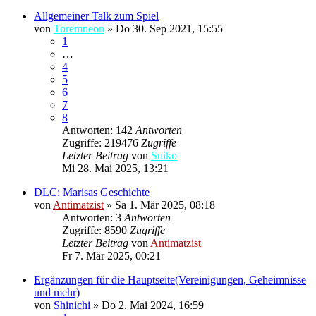
Allgemeiner Talk zum Spiel
von
Toremneon
»
Do 30. Sep 2021, 15:55
1
…
4
5
6
7
8
Antworten: 142
Antworten
Zugriffe: 219476
Zugriffe
Letzter Beitrag
von
Suiko
Mi 28. Mai 2025, 13:21
DLC: Marisas Geschichte
von
Antimatzist
»
Sa 1. Mär 2025, 08:18
Antworten: 3
Antworten
Zugriffe: 8590
Zugriffe
Letzter Beitrag
von
Antimatzist
Fr 7. Mär 2025, 00:21
Ergänzungen für die Hauptseite(Vereinigungen, Geheimnisse
und mehr)
von
Shinichi
»
Do 2. Mai 2024, 16:59