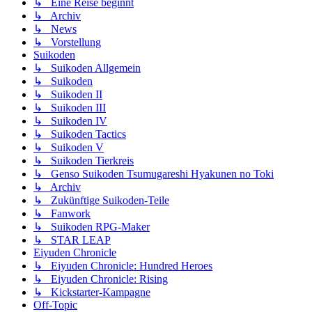
↳ Eine Reise beginnt
↳ Archiv
↳ News
↳ Vorstellung
Suikoden
↳ Suikoden Allgemein
↳ Suikoden
↳ Suikoden II
↳ Suikoden III
↳ Suikoden IV
↳ Suikoden Tactics
↳ Suikoden V
↳ Suikoden Tierkreis
↳ Genso Suikoden Tsumugareshi Hyakunen no Toki
↳ Archiv
↳ Zukünftige Suikoden-Teile
↳ Fanwork
↳ Suikoden RPG-Maker
↳ STAR LEAP
Eiyuden Chronicle
↳ Eiyuden Chronicle: Hundred Heroes
↳ Eiyuden Chronicle: Rising
↳ Kickstarter-Kampagne
Off-Topic