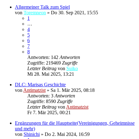
Allgemeiner Talk zum Spiel
von
Toremneon
»
Do 30. Sep 2021, 15:55
1
…
4
5
6
7
8
Antworten: 142
Antworten
Zugriffe: 219469
Zugriffe
Letzter Beitrag
von
Suiko
Mi 28. Mai 2025, 13:21
DLC: Marisas Geschichte
von
Antimatzist
»
Sa 1. Mär 2025, 08:18
Antworten: 3
Antworten
Zugriffe: 8590
Zugriffe
Letzter Beitrag
von
Antimatzist
Fr 7. Mär 2025, 00:21
Ergänzungen für die Hauptseite(Vereinigungen, Geheimnisse
und mehr)
von
Shinichi
»
Do 2. Mai 2024, 16:59