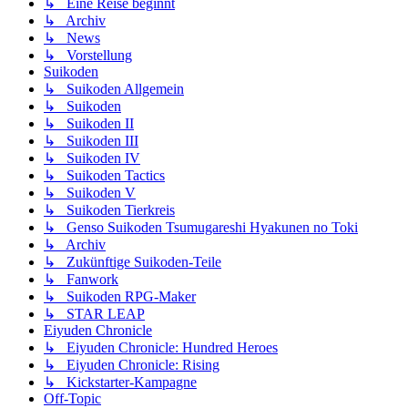
↳ Eine Reise beginnt
↳ Archiv
↳ News
↳ Vorstellung
Suikoden
↳ Suikoden Allgemein
↳ Suikoden
↳ Suikoden II
↳ Suikoden III
↳ Suikoden IV
↳ Suikoden Tactics
↳ Suikoden V
↳ Suikoden Tierkreis
↳ Genso Suikoden Tsumugareshi Hyakunen no Toki
↳ Archiv
↳ Zukünftige Suikoden-Teile
↳ Fanwork
↳ Suikoden RPG-Maker
↳ STAR LEAP
Eiyuden Chronicle
↳ Eiyuden Chronicle: Hundred Heroes
↳ Eiyuden Chronicle: Rising
↳ Kickstarter-Kampagne
Off-Topic