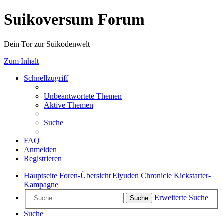
Suikoversum Forum
Dein Tor zur Suikodenwelt
Zum Inhalt
Schnellzugriff
Unbeantwortete Themen
Aktive Themen
Suche
FAQ
Anmelden
Registrieren
Hauptseite
Foren-Übersicht
Eiyuden Chronicle
Kickstarter-
Kampagne
Erweiterte Suche
Suche
Suche