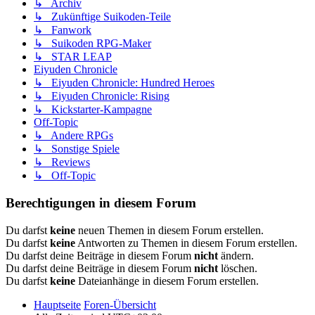
↳ Archiv
↳ Zukünftige Suikoden-Teile
↳ Fanwork
↳ Suikoden RPG-Maker
↳ STAR LEAP
Eiyuden Chronicle
↳ Eiyuden Chronicle: Hundred Heroes
↳ Eiyuden Chronicle: Rising
↳ Kickstarter-Kampagne
Off-Topic
↳ Andere RPGs
↳ Sonstige Spiele
↳ Reviews
↳ Off-Topic
Berechtigungen in diesem Forum
Du darfst
keine
neuen Themen in diesem Forum erstellen.
Du darfst
keine
Antworten zu Themen in diesem Forum erstellen.
Du darfst deine Beiträge in diesem Forum
nicht
ändern.
Du darfst deine Beiträge in diesem Forum
nicht
löschen.
Du darfst
keine
Dateianhänge in diesem Forum erstellen.
Hauptseite
Foren-Übersicht