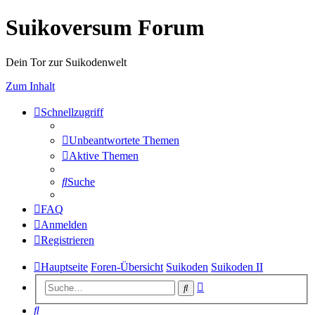
Suikoversum Forum
Dein Tor zur Suikodenwelt
Zum Inhalt
Schnellzugriff
Unbeantwortete Themen
Aktive Themen
Suche
FAQ
Anmelden
Registrieren
Hauptseite
Foren-Übersicht
Suikoden
Suikoden II
Erweiterte
Suche
Suche
Suche