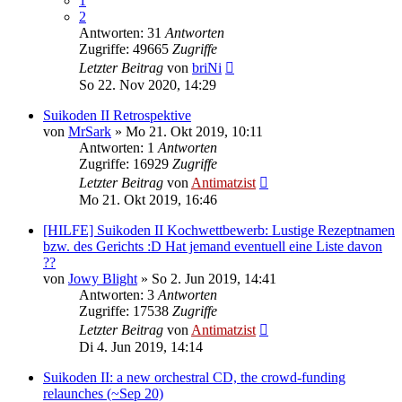
1
2
Antworten: 31
Antworten
Zugriffe: 49665
Zugriffe
Letzter Beitrag
von
briNi
So 22. Nov 2020, 14:29
Suikoden II Retrospektive
von
MrSark
»
Mo 21. Okt 2019, 10:11
Antworten: 1
Antworten
Zugriffe: 16929
Zugriffe
Letzter Beitrag
von
Antimatzist
Mo 21. Okt 2019, 16:46
[HILFE] Suikoden II Kochwettbewerb: Lustige Rezeptnamen
bzw. des Gerichts :D Hat jemand eventuell eine Liste davon
??
von
Jowy Blight
»
So 2. Jun 2019, 14:41
Antworten: 3
Antworten
Zugriffe: 17538
Zugriffe
Letzter Beitrag
von
Antimatzist
Di 4. Jun 2019, 14:14
Suikoden II: a new orchestral CD, the crowd-funding
relaunches (~Sep 20)