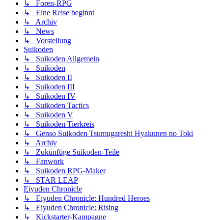
↳ Foren-RPG
↳ Eine Reise beginnt
↳ Archiv
↳ News
↳ Vorstellung
Suikoden
↳ Suikoden Allgemein
↳ Suikoden
↳ Suikoden II
↳ Suikoden III
↳ Suikoden IV
↳ Suikoden Tactics
↳ Suikoden V
↳ Suikoden Tierkreis
↳ Genso Suikoden Tsumugareshi Hyakunen no Toki
↳ Archiv
↳ Zukünftige Suikoden-Teile
↳ Fanwork
↳ Suikoden RPG-Maker
↳ STAR LEAP
Eiyuden Chronicle
↳ Eiyuden Chronicle: Hundred Heroes
↳ Eiyuden Chronicle: Rising
↳ Kickstarter-Kampagne