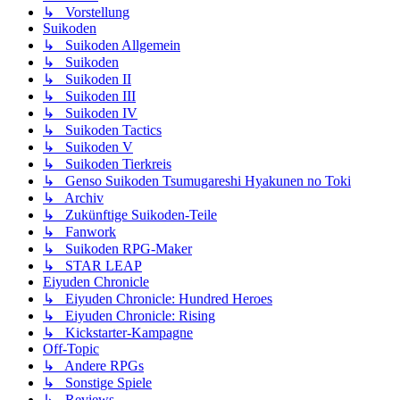
↳ Vorstellung
Suikoden
↳ Suikoden Allgemein
↳ Suikoden
↳ Suikoden II
↳ Suikoden III
↳ Suikoden IV
↳ Suikoden Tactics
↳ Suikoden V
↳ Suikoden Tierkreis
↳ Genso Suikoden Tsumugareshi Hyakunen no Toki
↳ Archiv
↳ Zukünftige Suikoden-Teile
↳ Fanwork
↳ Suikoden RPG-Maker
↳ STAR LEAP
Eiyuden Chronicle
↳ Eiyuden Chronicle: Hundred Heroes
↳ Eiyuden Chronicle: Rising
↳ Kickstarter-Kampagne
Off-Topic
↳ Andere RPGs
↳ Sonstige Spiele
↳ Reviews