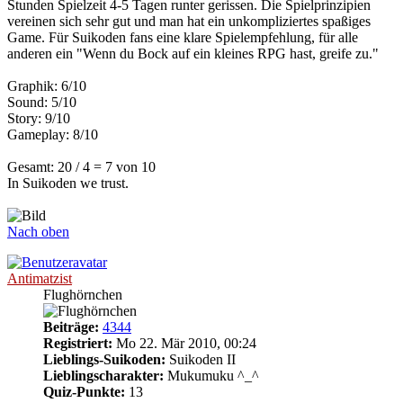
Stunden Spielzeit 4-5 Tagen runter gerissen. Die Spielprinzipien
vereinen sich sehr gut und man hat ein unkompliziertes spaßiges
Game. Für Suikoden fans eine klare Spielempfehlung, für alle
anderen ein "Wenn du Bock auf ein kleines RPG hast, greife zu."
Graphik: 6/10
Sound: 5/10
Story: 9/10
Gameplay: 8/10
Gesamt: 20 / 4 = 7 von 10
In Suikoden we trust.
Nach oben
Antimatzist
Flughörnchen
Beiträge:
4344
Registriert:
Mo 22. Mär 2010, 00:24
Lieblings-Suikoden:
Suikoden II
Lieblingscharakter:
Mukumuku ^_^
Quiz-Punkte:
13