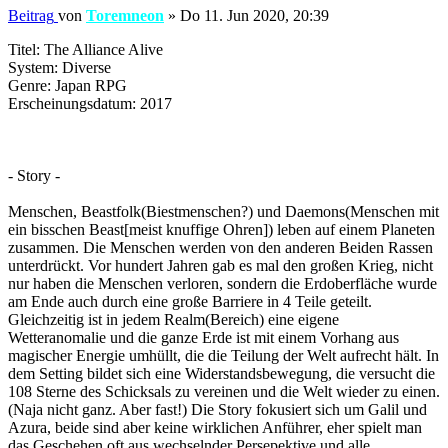
Beitrag
von
Toremneon
»
Do 11. Jun 2020, 20:39
Titel: The Alliance Alive
System: Diverse
Genre: Japan RPG
Erscheinungsdatum: 2017
- Story -
Menschen, Beastfolk(Biestmenschen?) und Daemons(Menschen mit
ein bisschen Beast[meist knuffige Ohren]) leben auf einem Planeten
zusammen. Die Menschen werden von den anderen Beiden Rassen
unterdrückt. Vor hundert Jahren gab es mal den großen Krieg, nicht
nur haben die Menschen verloren, sondern die Erdoberfläche wurde
am Ende auch durch eine große Barriere in 4 Teile geteilt.
Gleichzeitig ist in jedem Realm(Bereich) eine eigene
Wetteranomalie und die ganze Erde ist mit einem Vorhang aus
magischer Energie umhüllt, die die Teilung der Welt aufrecht hält. In
dem Setting bildet sich eine Widerstandsbewegung, die versucht die
108 Sterne des Schicksals zu vereinen und die Welt wieder zu einen.
(Naja nicht ganz. Aber fast!) Die Story fokusiert sich um Galil und
Azura, beide sind aber keine wirklichen Anführer, eher spielt man
das Geschehen oft aus wechselnder Persepektive und alle