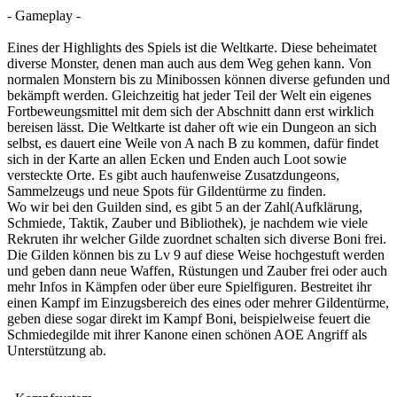
- Gameplay -
Eines der Highlights des Spiels ist die Weltkarte. Diese beheimatet
diverse Monster, denen man auch aus dem Weg gehen kann. Von
normalen Monstern bis zu Minibossen können diverse gefunden und
bekämpft werden. Gleichzeitig hat jeder Teil der Welt ein eigenes
Fortbeweungsmittel mit dem sich der Abschnitt dann erst wirklich
bereisen lässt. Die Weltkarte ist daher oft wie ein Dungeon an sich
selbst, es dauert eine Weile von A nach B zu kommen, dafür findet
sich in der Karte an allen Ecken und Enden auch Loot sowie
versteckte Orte. Es gibt auch haufenweise Zusatzdungeons,
Sammelzeugs und neue Spots für Gildentürme zu finden.
Wo wir bei den Guilden sind, es gibt 5 an der Zahl(Aufklärung,
Schmiede, Taktik, Zauber und Bibliothek), je nachdem wie viele
Rekruten ihr welcher Gilde zuordnet schalten sich diverse Boni frei.
Die Gilden können bis zu Lv 9 auf diese Weise hochgestuft werden
und geben dann neue Waffen, Rüstungen und Zauber frei oder auch
mehr Infos in Kämpfen oder über eure Spielfiguren. Bestreitet ihr
einen Kampf im Einzugsbereich des eines oder mehrer Gildentürme,
geben diese sogar direkt im Kampf Boni, beispielweise feuert die
Schmiedegilde mit ihrer Kanone einen schönen AOE Angriff als
Unterstützung ab.