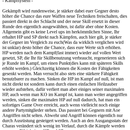
- Kampfsystem -
Gekämpft wird rundenweise, je stärker dabei euer Gegner desto
höher die Chance das eure Waffen neue Techniken freischalten, dies
passiert direkt in der Schlacht und der neue Skill ersetzt in dieser
Runde den eigentlich ausgewählten, ist dafür aber ohne Kosten.
Allgemein gibt es keine Level ups im herkömmlichen Sinne, Ihr
erhaltet HP und SP direkt nach Kämpfen, auch hier gilt, je stärker
der Gegner im Vergleich zu euch(Was da wirklich verglichen wird
ist unklar) desto höher die Chance, dass eure Werte sich erhöhen.
HP werden nach dem Kampf(fast immer) wieder auf vollen Wert
gesetzt, SP, die Ihr für Skillbenutzung verbraucht, regenerieren sich
je Runde im Kampf, um einen Punkt(dies kann mit späteren Skills
erhöht werden.) Gleichzeitig können die Kosten der Fähigkeiten
gesenkt werden. Man versucht also stets eine stärkere Fähigkeit
benutzbarer zu machen. Sinken die HP im Kampf auf null, ist man
nicht direkt tot sondern kann durch einen einfachen Heilzauber
wieder aufstehen, dafür verliert man aber einiges seiner maximalen
HP, auch wenn man KO im Kampf ist, kann man weiter angegriffen
werden, sinken die maximalen HP auf null dadurch, hat man ein
sofortiges Game Over erreicht, auch wenn vielleicht noch einige
andere Partymitglieder stehen. Das passiert bei Gegnern mit Aoe
Angriffen nicht selten. Abwehr und Angriff können eigentlich nur
durch Ausrüstung gesteigert werden. Auch an den Ausgangsstats der
Charas verändert sich wenig im Verlauf, durch die Kämpfe werden