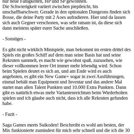
nur neue Fähigkeiten, HP und SP gewonnen.
Die Schwierigkeit variiert zwischen piepileicht, bis
unschaffbarschwer. Gerade in den optionalen Dungeons finden sich
Bosse, die deine Party mit 2 Aoes aufradieren. Hier und da lassen
sich auch Gegner verschonen, was sehr ratsam ist, da diese sich
dann meistens später eurer Sache anschließen.
- Sonstiges -
Es gibt nicht wirklich Minispiele, man bekommt im ersten drittel des
Spiels ein großes Schiff auf dem man seine Basis hat und seine
Rekruten sammelt, es macht wie gewohnt spaß, zuzusehen, wie
dieser vollkommen leere Ort immer mehr lebendig wird. Schon
beim Spielen deutet es sich an, und am Ende wird es auch
angeboten, es gibt ein New Game+ sogar in zwei Ausführungen,
einmal behält man Equipment und Inventar und das andere Mal
startet man allen Talent Punkten und 10.000 Extra Punkten. Dann
gibt es natürlich etwas mehr Variantenreichtum beim Wiederholten
spielen und ich glaube auch nicht, dass ich alle Rekruten gefunden
habe.
- Fazit -
Saga Games meets Suikoden! Beschreibt es wohl am besten, der
Mix funkionierte zumindest für mich sehr schnell und die ich die 30