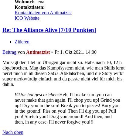
Wohnort:
Jena
Kontaktdaten:
Kontaktdaten von Antimatzist
ICQ
Website
Re: The Alliance Alive [7/10 Punkten]
Zitieren
Beitrag
von
Antimatzist
»
Fr 1. Okt 2021, 14:00
Mir sagt der Titel im Übrigen gar nicht zu. Habs nach 10, 12 h
abgebrochen. Mag das Kampfsystem nicht, wie man Skills lernt
nervt mich in all diesen SaGa-Abklatschen, und die Story wirkt
super merkwürdig einfach und da passte nicht viel für mich bis
dahin.
Viktor hat geschrieben:
Heh, I'll make sure you can
never make that grin again. I'll chop you up! Grind you
up! Dry you in the sun! Break you to pieces! Bury you
in the ground! Piss on you! Then I'll dig you up! Pull
you! Stretch you! Drag you around! And then, and
then, in any case, I'll never forgive you!!!
Nach oben