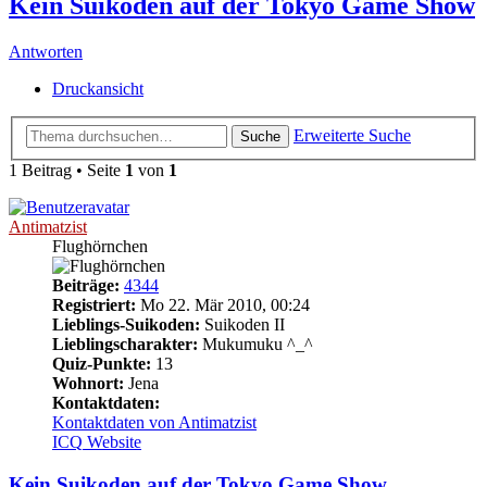
Kein Suikoden auf der Tokyo Game Show
Antworten
Druckansicht
Erweiterte Suche
Suche
1 Beitrag • Seite
1
von
1
Antimatzist
Flughörnchen
Beiträge:
4344
Registriert:
Mo 22. Mär 2010, 00:24
Lieblings-Suikoden:
Suikoden II
Lieblingscharakter:
Mukumuku ^_^
Quiz-Punkte:
13
Wohnort:
Jena
Kontaktdaten:
Kontaktdaten von Antimatzist
ICQ
Website
Kein Suikoden auf der Tokyo Game Show