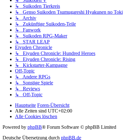
↳ Suikoden V
↳ Suikoden Tierkreis
↳ Genso Suikoden Tsumugareshi Hyakunen no Toki
↳ Archiv
↳ Zukünftige Suikoden-Teile
↳ Fanwork
↳ Suikoden RPG-Maker
↳ STAR LEAP
Eiyuden Chronicle
↳ Eiyuden Chronicle: Hundred Heroes
↳ Eiyuden Chronicle: Rising
↳ Kickstarter-Kampagne
Off-Topic
↳ Andere RPGs
↳ Sonstige Spiele
↳ Reviews
↳ Off-Topic
Hauptseite
Foren-Übersicht
Alle Zeiten sind
UTC+02:00
Alle Cookies löschen
Powered by
phpBB
® Forum Software © phpBB Limited
Deutsche Übersetzung durch
phpBB.de