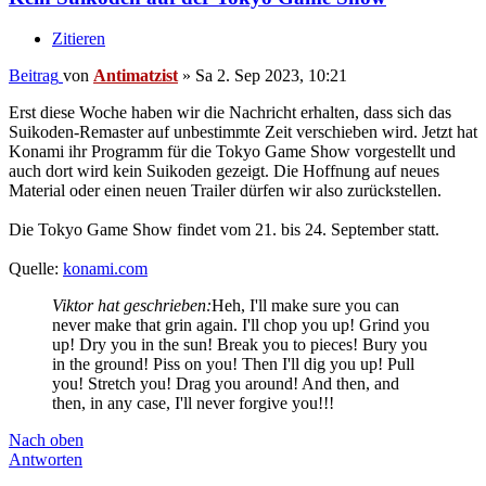
Zitieren
Beitrag
von
Antimatzist
»
Sa 2. Sep 2023, 10:21
Erst diese Woche haben wir die Nachricht erhalten, dass sich das
Suikoden-Remaster auf unbestimmte Zeit verschieben wird. Jetzt hat
Konami ihr Programm für die Tokyo Game Show vorgestellt und
auch dort wird kein Suikoden gezeigt. Die Hoffnung auf neues
Material oder einen neuen Trailer dürfen wir also zurückstellen.
Die Tokyo Game Show findet vom 21. bis 24. September statt.
Quelle:
konami.com
Viktor hat geschrieben:
Heh, I'll make sure you can
never make that grin again. I'll chop you up! Grind you
up! Dry you in the sun! Break you to pieces! Bury you
in the ground! Piss on you! Then I'll dig you up! Pull
you! Stretch you! Drag you around! And then, and
then, in any case, I'll never forgive you!!!
Nach oben
Antworten