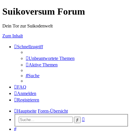
Suikoversum Forum
Dein Tor zur Suikodenwelt
Zum Inhalt
Schnellzugriff
Unbeantwortete Themen
Aktive Themen
Suche
FAQ
Anmelden
Registrieren
Hauptseite
Foren-Übersicht
Erweiterte
Suche
Suche
Suche