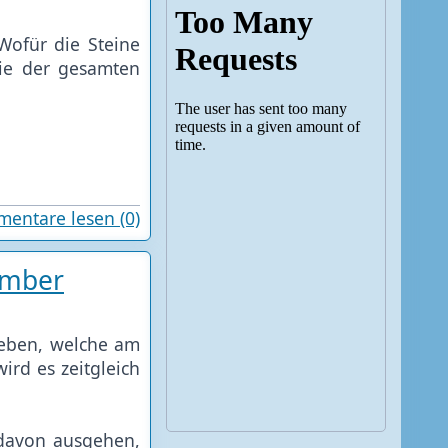
Wofür die Steine
die der gesamten
entare lesen (0)
ember
geben, welche am
ird es zeitgleich
 davon ausgehen,