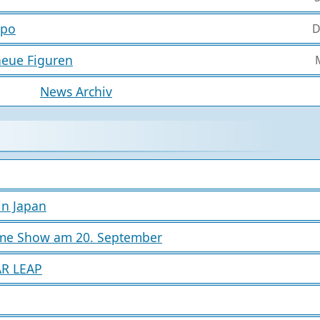
xpo
D
neue Figuren
M
News Archiv
in Japan
ame Show am 20. September
AR LEAP