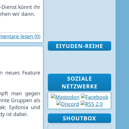
N-Dienst könnt ihr
sehen wir dann.
entare lesen (0)
EIYUDEN-REIHE
in neues Feature
SOZIALE
NETZWERKE
ämpft man gegen
nnte Gruppen als
ak; Sydonia und
y ist dabei.
SHOUTBOX