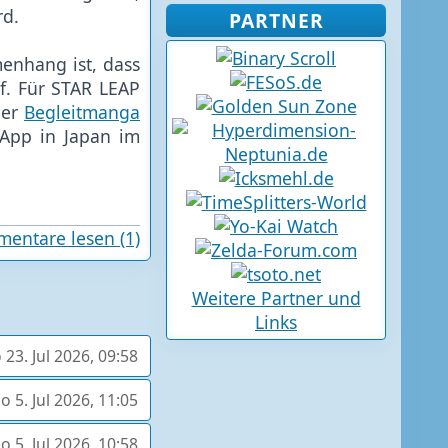
rd.
PARTNER
enhang ist, dass
rf. Für STAR LEAP
der
Begleitmanga
 App in Japan im
entare lesen (1)
Weitere Partner und
Links
 23. Jul 2026, 09:58
o 5. Jul 2026, 11:05
o 5. Jul 2026, 10:58