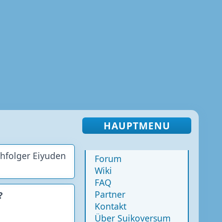
HAUPTMENU
chfolger Eiyuden
Forum
Wiki
FAQ
Partner
?
Kontakt
Über Suikoversum