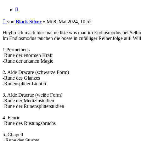
Zitieren
Beitrag
von
Black Silver
»
Mi 8. Mai 2024, 10:52
Heyho ich mach hier mal ne liste was man im Endlosmodus bei Selbin
Im Endlosmodus tauchen die bosse in zufälliger Reihenfolge auf. Wil
1.Prometheus
-Rune der enormen Kraft
-Rune der arkanen Magie
2. Alde Dracare (schwarze Form)
-Rune des Glanzes
-Runensplitter Licht 6
3. Alde Dracrae (weiße Form)
-Rune der Medizinstudien
-Rune der Runensplitterstudien
4. Fenrir
-Rune des Rüstungsbruchs
5. Chapell
- Rune des Sturms