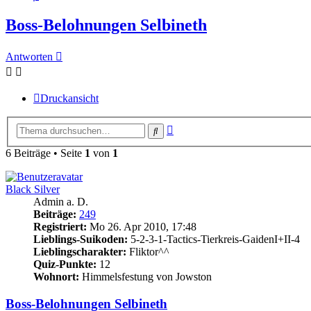
Boss-Belohnungen Selbineth
Antworten
Druckansicht
Erweiterte
Suche
Suche
6 Beiträge • Seite
1
von
1
Black Silver
Admin a. D.
Beiträge:
249
Registriert:
Mo 26. Apr 2010, 17:48
Lieblings-Suikoden:
5-2-3-1-Tactics-Tierkreis-GaidenI+II-4
Lieblingscharakter:
Fliktor^^
Quiz-Punkte:
12
Wohnort:
Himmelsfestung von Jowston
Boss-Belohnungen Selbineth