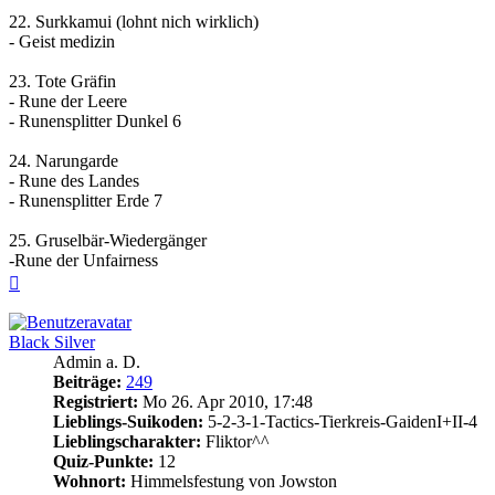
22. Surkkamui (lohnt nich wirklich)
- Geist medizin
23. Tote Gräfin
- Rune der Leere
- Runensplitter Dunkel 6
24. Narungarde
- Rune des Landes
- Runensplitter Erde 7
25. Gruselbär-Wiedergänger
-Rune der Unfairness
Nach
oben
Black Silver
Admin a. D.
Beiträge:
249
Registriert:
Mo 26. Apr 2010, 17:48
Lieblings-Suikoden:
5-2-3-1-Tactics-Tierkreis-GaidenI+II-4
Lieblingscharakter:
Fliktor^^
Quiz-Punkte:
12
Wohnort:
Himmelsfestung von Jowston