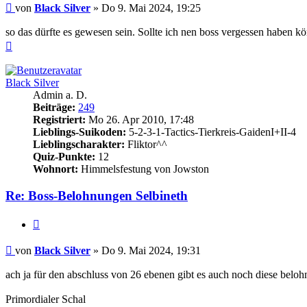
Beitrag
von
Black Silver
»
Do 9. Mai 2024, 19:25
so das dürfte es gewesen sein. Sollte ich nen boss vergessen haben kö
Nach
oben
Black Silver
Admin a. D.
Beiträge:
249
Registriert:
Mo 26. Apr 2010, 17:48
Lieblings-Suikoden:
5-2-3-1-Tactics-Tierkreis-GaidenI+II-4
Lieblingscharakter:
Fliktor^^
Quiz-Punkte:
12
Wohnort:
Himmelsfestung von Jowston
Re: Boss-Belohnungen Selbineth
Zitieren
Beitrag
von
Black Silver
»
Do 9. Mai 2024, 19:31
ach ja für den abschluss von 26 ebenen gibt es auch noch diese belo
Primordialer Schal