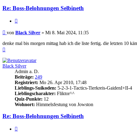
Re: Boss-Belohnungen Selbineth
Zitieren
Beitrag
von
Black Silver
»
Mi 8. Mai 2024, 11:35
denke mal bis morgen mittag hab ich die liste fertig. die letzten 10 käm
Nach
oben
Black Silver
Admin a. D.
Beiträge:
249
Registriert:
Mo 26. Apr 2010, 17:48
Lieblings-Suikoden:
5-2-3-1-Tactics-Tierkreis-GaidenI+II-4
Lieblingscharakter:
Fliktor^^
Quiz-Punkte:
12
Wohnort:
Himmelsfestung von Jowston
Re: Boss-Belohnungen Selbineth
Zitieren