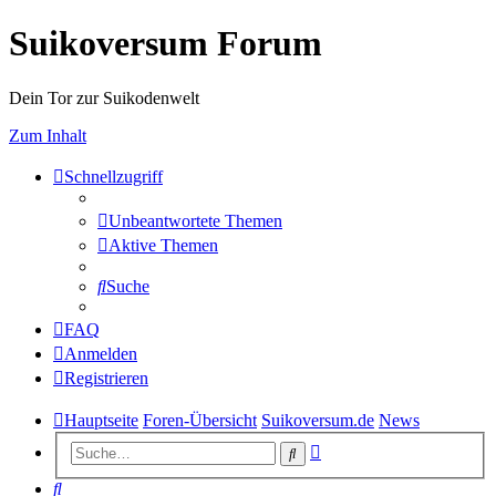
Suikoversum Forum
Dein Tor zur Suikodenwelt
Zum Inhalt
Schnellzugriff
Unbeantwortete Themen
Aktive Themen
Suche
FAQ
Anmelden
Registrieren
Hauptseite
Foren-Übersicht
Suikoversum.de
News
Erweiterte
Suche
Suche
Suche