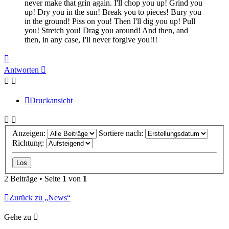
never make that grin again. I'll chop you up! Grind you
up! Dry you in the sun! Break you to pieces! Bury you
in the ground! Piss on you! Then I'll dig you up! Pull
you! Stretch you! Drag you around! And then, and
then, in any case, I'll never forgive you!!!
Nach
oben
Antworten
Druckansicht
Anzeigen:
Sortiere nach:
Richtung:
2 Beiträge • Seite
1
von
1
Zurück zu „News“
Gehe zu