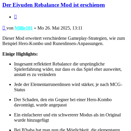
Der Eiyuden Rebalance Mod ist erschienen
Zitieren
Beitrag
von
Millie101
»
Mo 26. Mai 2025, 13:11
Dieser Mod erweitert verschiedene Gameplay-Strategien, wie zum
Beispiel Hero-Kombo und Runenlinsen-Anpassungen.
Einige Highlights:
Insgesamt reflektiert Rebalance die ursprüngliche
Spielerfahrung wider, nur dass es das Spiel eher ausweitet,
anstatt es zu verändern
Jede der Elementarrunenlinsen wird stärker, je nach MCG-
Status
Der Schaden, den ein Gegner bei einer Hero-Kombo
davonträgt, wurde angepasst
Ein einfacherer und ein schwererer Modus als im Original
wurde hinzugefügt
Bei B'baba hat man nun die Möglichkeit, die elementaren