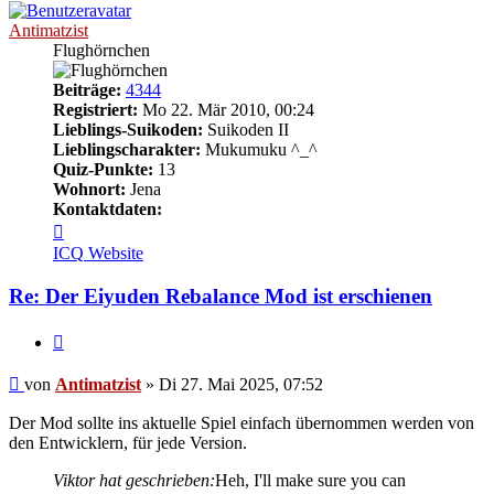
Antimatzist
Flughörnchen
Beiträge:
4344
Registriert:
Mo 22. Mär 2010, 00:24
Lieblings-Suikoden:
Suikoden II
Lieblingscharakter:
Mukumuku ^_^
Quiz-Punkte:
13
Wohnort:
Jena
Kontaktdaten:
Kontaktdaten
von
ICQ
Website
Antimatzist
Re: Der Eiyuden Rebalance Mod ist erschienen
Zitieren
Beitrag
von
Antimatzist
»
Di 27. Mai 2025, 07:52
Der Mod sollte ins aktuelle Spiel einfach übernommen werden von
den Entwicklern, für jede Version.
Viktor hat geschrieben:
Heh, I'll make sure you can