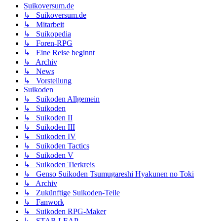
Suikoversum.de
↳ Suikoversum.de
↳ Mitarbeit
↳ Suikopedia
↳ Foren-RPG
↳ Eine Reise beginnt
↳ Archiv
↳ News
↳ Vorstellung
Suikoden
↳ Suikoden Allgemein
↳ Suikoden
↳ Suikoden II
↳ Suikoden III
↳ Suikoden IV
↳ Suikoden Tactics
↳ Suikoden V
↳ Suikoden Tierkreis
↳ Genso Suikoden Tsumugareshi Hyakunen no Toki
↳ Archiv
↳ Zukünftige Suikoden-Teile
↳ Fanwork
↳ Suikoden RPG-Maker
↳ STAR LEAP