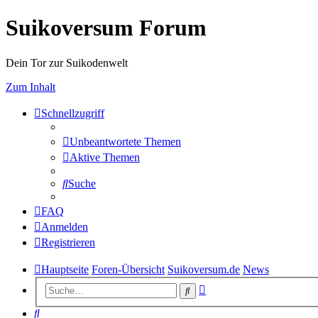
Suikoversum Forum
Dein Tor zur Suikodenwelt
Zum Inhalt
Schnellzugriff
Unbeantwortete Themen
Aktive Themen
Suche
FAQ
Anmelden
Registrieren
Hauptseite
Foren-Übersicht
Suikoversum.de
News
Erweiterte
Suche
Suche
Suche