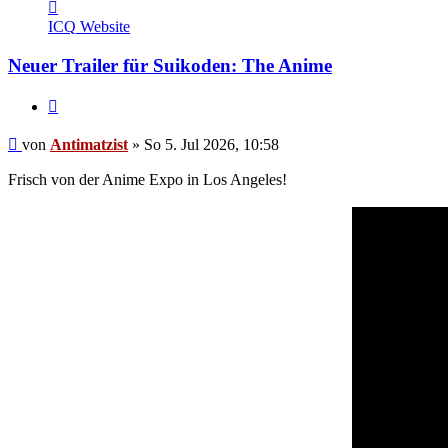
Kontaktdaten
von
ICQ
Website
Antimatzist
Neuer Trailer für Suikoden: The Anime
Zitieren
Beitrag
von
Antimatzist
»
So 5. Jul 2026, 10:58
Frisch von der Anime Expo in Los Angeles!