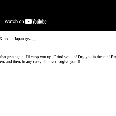
inos in Japan gezeigt.
that grin again. I'll chop you up! Grind you up! Dry you in the sun! B
n, and then, in any case, I'll never forgive you!!!