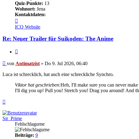
Quiz-Punkte:
13
Wohnort:
Jena
Kontaktdaten:
Kontaktdaten
von
ICQ
Website
Antimatzist
Re: Neuer Trailer für Suikoden: The Anime
Zitieren
Beitrag
von
Antimatzist
»
Do 9. Jul 2026, 06:40
Luca ist schrecklich, hat auch eine schreckliche Synchro.
Viktor hat geschrieben:
Heh, I'll make sure you can never make 
I'll dig you up! Pull you! Stretch you! Drag you around! And the
Nach
oben
Sir_Prime
Fehlschlagurne
Beiträge:
9