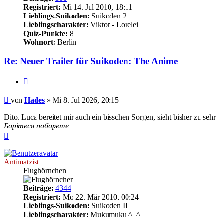
Registriert:
Mi 14. Jul 2010, 18:11
Lieblings-Suikoden:
Suikoden 2
Lieblingscharakter:
Viktor - Lorelei
Quiz-Punkte:
8
Wohnort:
Berlin
Re: Neuer Trailer für Suikoden: The Anime
Zitieren
Beitrag
von
Hades
»
Mi 8. Jul 2026, 20:15
Dito. Luca bereitet mir auch ein bisschen Sorgen, sieht bisher zu se
Борітеся-поборете
Nach
oben
Antimatzist
Flughörnchen
Beiträge:
4344
Registriert:
Mo 22. Mär 2010, 00:24
Lieblings-Suikoden:
Suikoden II
Lieblingscharakter:
Mukumuku ^_^