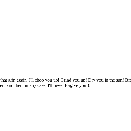
that grin again. I'll chop you up! Grind you up! Dry you in the sun! B
n, and then, in any case, I'll never forgive you!!!