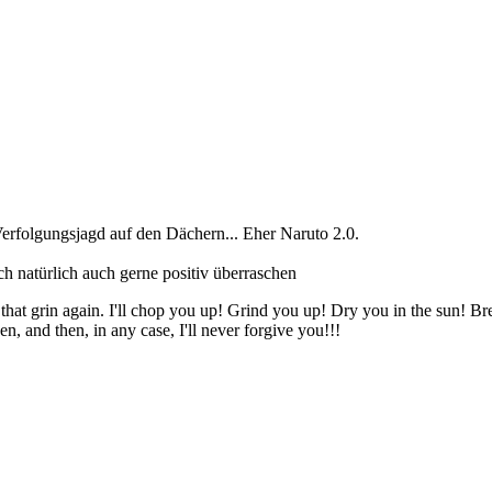
Verfolgungsjagd auf den Dächern... Eher Naruto 2.0.
ch natürlich auch gerne positiv überraschen
that grin again. I'll chop you up! Grind you up! Dry you in the sun! B
n, and then, in any case, I'll never forgive you!!!