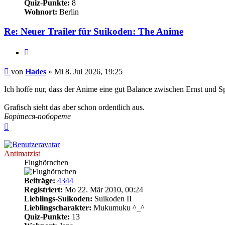
Quiz-Punkte:
8
Wohnort:
Berlin
Re: Neuer Trailer für Suikoden: The Anime
Zitieren
Beitrag
von
Hades
»
Mi 8. Jul 2026, 19:25
Ich hoffe nur, dass der Anime eine gut Balance zwischen Ernst und Sp
Grafisch sieht das aber schon ordentlich aus.
Борітеся-поборете
Nach
oben
Antimatzist
Flughörnchen
Beiträge:
4344
Registriert:
Mo 22. Mär 2010, 00:24
Lieblings-Suikoden:
Suikoden II
Lieblingscharakter:
Mukumuku ^_^
Quiz-Punkte:
13