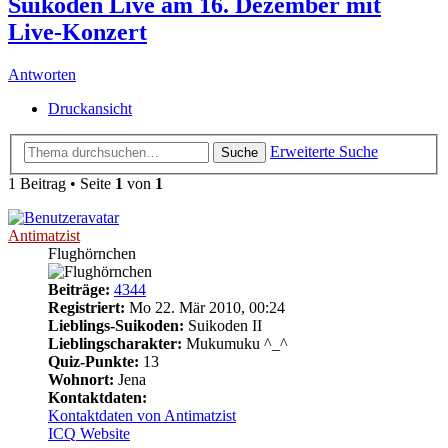
Suikoden Live am 16. Dezember mit
Live-Konzert
Antworten
Druckansicht
Erweiterte Suche
Suche
1 Beitrag • Seite
1
von
1
Antimatzist
Flughörnchen
Beiträge:
4344
Registriert:
Mo 22. Mär 2010, 00:24
Lieblings-Suikoden:
Suikoden II
Lieblingscharakter:
Mukumuku ^_^
Quiz-Punkte:
13
Wohnort:
Jena
Kontaktdaten:
Kontaktdaten von Antimatzist
ICQ
Website