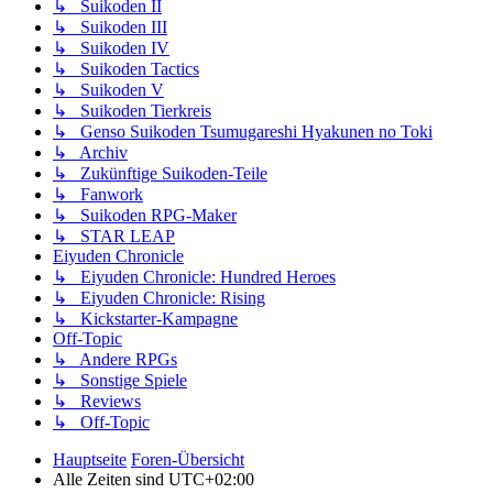
↳ Suikoden II
↳ Suikoden III
↳ Suikoden IV
↳ Suikoden Tactics
↳ Suikoden V
↳ Suikoden Tierkreis
↳ Genso Suikoden Tsumugareshi Hyakunen no Toki
↳ Archiv
↳ Zukünftige Suikoden-Teile
↳ Fanwork
↳ Suikoden RPG-Maker
↳ STAR LEAP
Eiyuden Chronicle
↳ Eiyuden Chronicle: Hundred Heroes
↳ Eiyuden Chronicle: Rising
↳ Kickstarter-Kampagne
Off-Topic
↳ Andere RPGs
↳ Sonstige Spiele
↳ Reviews
↳ Off-Topic
Hauptseite
Foren-Übersicht
Alle Zeiten sind
UTC+02:00