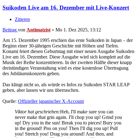
Suikoden Live am 16. Dezember mit Live-Konzert
Zitieren
Beitrag
von
Antimatzist
»
Mo 1. Dez 2025, 13:12
Am 15. Dezember 1995 erschien das erste Suikoden in Japan – der
Beginn einer 30-jährigen Geschichte mit Höhen und Tiefen.
Konami feiert diesen Geburtstag mit einer neuen Ausgabe Suikoden
Live am 16. Dezember. Diese Ausgabe wird sich komplett auf die
Musik der Reihe konzentrieren. In der zweiten Hälfte dieser knapp
dreistündigen Veranstaltung wird es eine kostenlose Übertragung
des Jubiläumskonzerts geben.
Das klingt nicht so, als würde es Infos zu Suikoden STAR LEAP
geben, aber lassen wir uns überraschen.
Quelle:
Offizieller japanischer X-Account
Viktor hat geschrieben:
Heh, I'll make sure you can
never make that grin again. I'll chop you up! Grind you
up! Dry you in the sun! Break you to pieces! Bury you
in the ground! Piss on you! Then I'll dig you up! Pull
you! Stretch you! Drag you around! And then, and