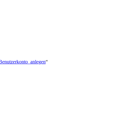
l:Benutzerkonto_anlegen
“