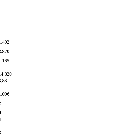
1.492
3.870
1.165
14.820
3,83
1.096
2
0
4
1
3