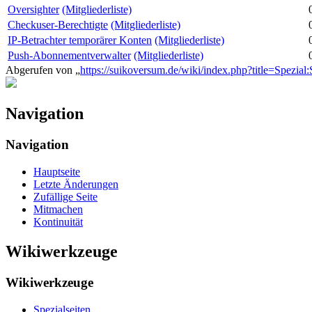
Oversighter
(Mitgliederliste)
Checkuser-Berechtigte
(Mitgliederliste)
IP-Betrachter temporärer Konten
(Mitgliederliste)
Push-Abonnementverwalter
(Mitgliederliste)
Abgerufen von „
https://suikoversum.de/wiki/index.php?title=Spezial:S
Navigation
Navigation
Hauptseite
Letzte Änderungen
Zufällige Seite
Mitmachen
Kontinuität
Wikiwerkzeuge
Wikiwerkzeuge
Spezialseiten