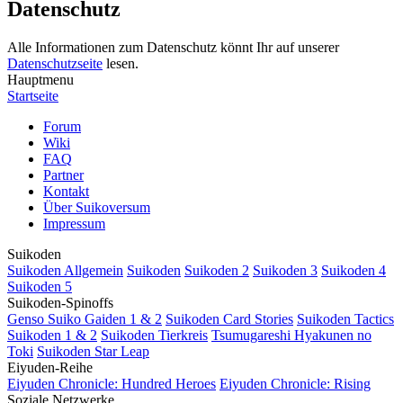
Datenschutz
Alle Informationen zum Datenschutz könnt Ihr auf unserer
Datenschutzseite
lesen.
Hauptmenu
Startseite
Forum
Wiki
FAQ
Partner
Kontakt
Über Suikoversum
Impressum
Suikoden
Suikoden Allgemein
Suikoden
Suikoden 2
Suikoden 3
Suikoden 4
Suikoden 5
Suikoden-Spinoffs
Genso Suiko Gaiden 1 & 2
Suikoden Card Stories
Suikoden Tactics
Suikoden 1 & 2
Suikoden Tierkreis
Tsumugareshi Hyakunen no
Toki
Suikoden Star Leap
Eiyuden-Reihe
Eiyuden Chronicle: Hundred Heroes
Eiyuden Chronicle: Rising
Soziale Netzwerke