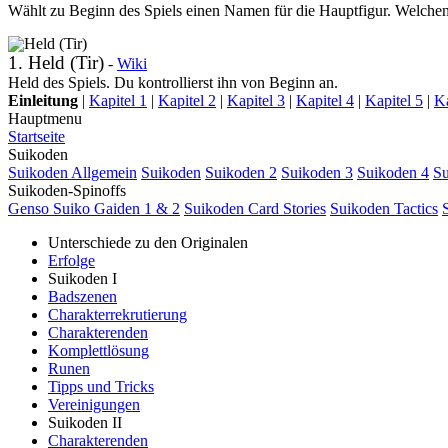
Wählt zu Beginn des Spiels einen Namen für die Hauptfigur. Welchen 
1. Held (Tir)
-
Wiki
Held des Spiels. Du kontrollierst ihn von Beginn an.
Einleitung
|
Kapitel 1
|
Kapitel 2
|
Kapitel 3
|
Kapitel 4
|
Kapitel 5
|
Ka
Hauptmenu
Startseite
Suikoden
Suikoden Allgemein
Suikoden
Suikoden 2
Suikoden 3
Suikoden 4
Su
Suikoden-Spinoffs
Genso Suiko Gaiden 1 & 2
Suikoden Card Stories
Suikoden Tactics
Unterschiede zu den Originalen
Erfolge
Suikoden I
Badszenen
Charakterrekrutierung
Charakterenden
Komplettlösung
Runen
Tipps und Tricks
Vereinigungen
Suikoden II
Charakterenden