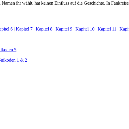
Namen ihr wählt, hat keinen Einfluss auf die Geschichte. In Fankreis
pitel 6
|
Kapitel 7
|
Kapitel 8
|
Kapitel 9
|
Kapitel 10
|
Kapitel 11
|
Kapit
ikoden 5
Suikoden 1 & 2