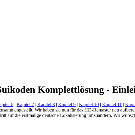
uikoden Komplettlösung - Einle
pitel 6
|
Kapitel 7
|
Kapitel 8
|
Kapitel 9
|
Kapitel 10
|
Kapitel 11
|
Kapit
usammengestellt. Wir haben sie nun für das HD-Remaster neu aufbereit
Schritt auf die erstmalige deutsche Lokalisierung umzuändern. Wir wüns