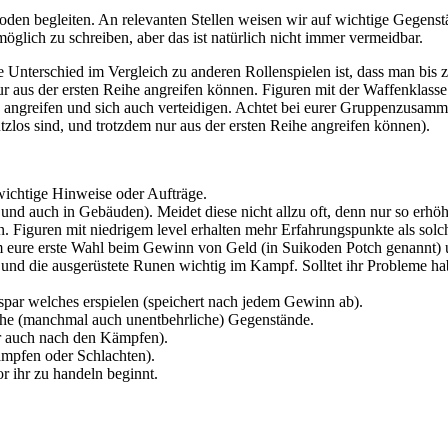
den begleiten. An relevanten Stellen weisen wir auf wichtige Gegenstän
öglich zu schreiben, aber das ist natürlich nicht immer vermeidbar.
te Unterschied im Vergleich zu anderen Rollenspielen ist, dass man bis
r aus der ersten Reihe angreifen können. Figuren mit der Waffenklass
angreifen und sich auch verteidigen. Achtet bei eurer Gruppenzusam
os sind, und trotzdem nur aus der ersten Reihe angreifen können).
 wichtige Hinweise oder Aufträge.
 und auch in Gebäuden). Meidet diese nicht allzu oft, denn nur so erhöh
n. Figuren mit niedrigem level erhalten mehr Erfahrungspunkte als sol
m eure erste Wahl beim Gewinn von Geld (in Suikoden Potch genannt)
nd die ausgerüstete Runen wichtig im Kampf. Solltet ihr Probleme habe
spar welches erspielen (speichert nach jedem Gewinn ab).
iche (manchmal auch unentbehrliche) Gegenstände.
er auch nach den Kämpfen).
ämpfen oder Schlachten).
r ihr zu handeln beginnt.