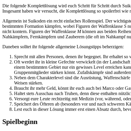
Die folgende Komplettlösung wird euch Schritt für Schritt durch Suiko
Insgesamt haben wir versucht, die Komplettlösung so spoilerfrei wie m
Allgemein ist Suikoden ein recht einfaches Rollenspiel. Der wichtigs
bestimmten Formation kämpfen, wobei Figuren der Waffenklasse
S
nu
nicht kontern. Figuren der Waffenklasse
M
können aus beiden Reihen 
Nahkämpfern, Fernkämpfern und Zauberern (die oft im Nahkampf nutzl
Daneben solltet ihr folgende allgemeine Lösungstipps beherzigen:
Sprecht mit allen Personen, denen ihr begegnet. Ihr erhaltet so
Oft werdet ihr in kleine Gefechte verwickelt (in der Landschaft
einem bestimmten Gebiet nur ein gewisses Level erreichen kan
Gruppenmitglieder stärken könnt. Zufallskämpfe sind außerde
Neben dem Charakterlevel sind die Ausrüstung, Waffenschärfe u
Weisen stärken.
Braucht ihr mehr Geld, könnt ihr euch auch bei Marco oder Ga
Haltet stets Ausschau nach Truhen, denn diese enthalten nützl
Versorgt eure Leute rechtzeitig mit Medizin (vor, während, od
Speichert des Öfteren ab (besonders vor und nach schweren K
Lest euch in dieser Lösung immer erst einen Absatz durch, bevo
Spielbeginn